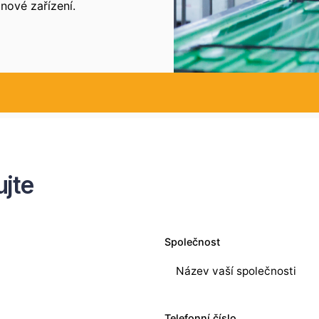
nové zařízení.
Nástroje
Zrušit filtry
ujte
Nástroje
Síťové připojení
Společnost
Sensor Toolset + Fast 2D Decode
Dual Ethernet, 1× PoE
Standard MV Toolset
Dual Ethernet, 1× PoE
Telefonní číslo