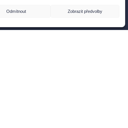
Odmítnout
Zobrazit předvolby
ějte přehled o novinkách ze strojového
dění.
Chci odebírat
Souhlasím se zasíláním e-mailů a zpracováním
ajů pro zlepšení obsahu.