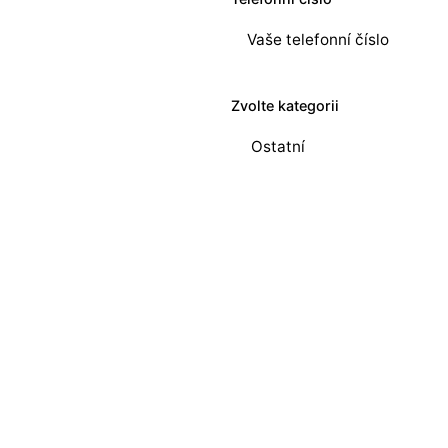
Sensor Toolset
Dual Ethernet, 1× PoE
Sensor Toolset + Fast 2D Decode
Dual Ethernet, 1× PoE
Standard MV Toolset
Dual Ethernet, 1× PoE
Zvolte kategorii