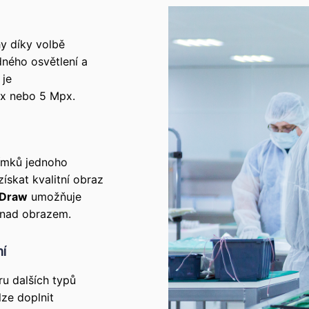
y díky volbě
dného osvětlení a
 je
px nebo 5 Mpx.
nímků jednoho
skat kvalitní obraz
 Draw
umožňuje
o nad obrazem.
ní
ru dalších typů
lze doplnit