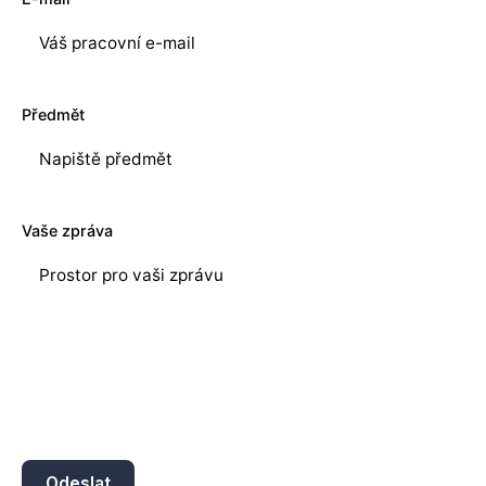
VS70-CM20S5-0C00W
2,3 Mpx
VS70-CM20P5-0C00W
2,3 Mpx
VS70-CM20M5-0C00W
2,3 Mpx
Předmět
Vaše zpráva
Odeslat