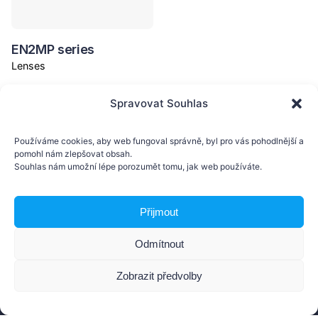
EN2MP series
Lenses
Spravovat Souhlas
Používáme cookies, aby web fungoval správně, byl pro vás pohodlnější a
pomohl nám zlepšovat obsah.
Souhlas nám umožní lépe porozumět tomu, jak web používáte.
Přijmout
AMV Technology s.r.o.
Nádražní 804, 768 24 Hulín
Odmítnout
Česká republika
Zobrazit předvolby
Contact us