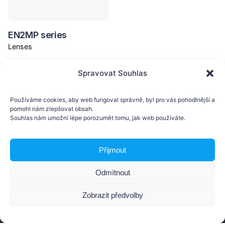
EN2MP series
Lenses
Spravovat Souhlas
Používáme cookies, aby web fungoval správně, byl pro vás pohodlnější a
pomohl nám zlepšovat obsah.
Souhlas nám umožní lépe porozumět tomu, jak web používáte.
Přijmout
AMV Technology s.r.o.
Nádražní 804, 768 24 Hulín
Odmítnout
Česká republika
Zobrazit předvolby
Contact us