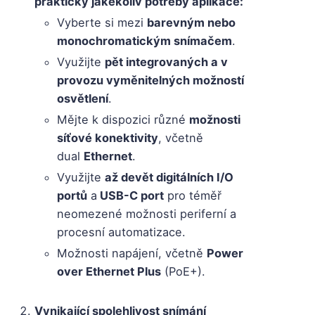
prakticky jakékoliv potřeby aplikace:
Vyberte si mezi
barevným nebo
monochromatickým snímačem
.
Využijte
pět integrovaných a v
provozu vyměnitelných možností
osvětlení
.
Mějte k dispozici různé
možnosti
síťové konektivity
, včetně
dual
Ethernet
.
Využijte
až devět digitálních I/O
portů
a
USB-C port
pro téměř
neomezené možnosti periferní a
procesní automatizace.
Možnosti napájení, včetně
Power
over Ethernet Plus
(PoE+).
Vynikající spolehlivost snímání