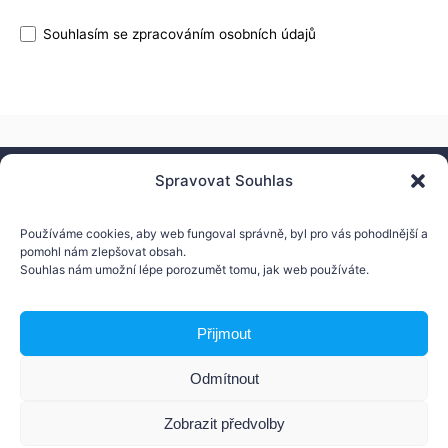
Souhlasím se zpracováním osobních údajů
Datový list
Ke stažení
Concord PoE Frame Grabbers
Spravovat Souhlas
Používáme cookies, aby web fungoval správně, byl pro vás pohodlnější a
pomohl nám zlepšovat obsah.
Souhlas nám umožní lépe porozumět tomu, jak web používáte.
Přijmout
AMV Technology s.r.o.
Odmítnout
Nádražní 804, 768 24 Hulín
Česká republika
Zobrazit předvolby