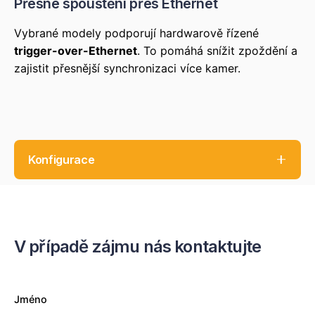
Přesné spouštění přes Ethernet
Vybrané modely podporují hardwarově řízené
trigger-over-Ethernet
. To pomáhá snížit zpoždění a
zajistit přesnější synchronizaci více kamer.
Konfigurace
Označení
V případě zájmu nás kontaktujte
Počet portů
Hardware-assisted ToE
Kabelový adaptér
Jméno