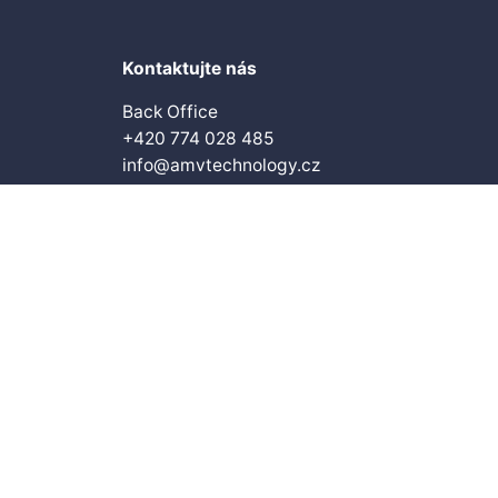
Kontaktujte nás
Back Office
+420 774 028 485
info@amvtechnology.cz
Sledujte naše sociální sítě
LinkedIn
YouTube
Instagram