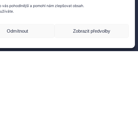
o vás pohodlnější a pomohl nám zlepšovat obsah.
užíváte.
Souhlasím se zasíláním e-mailů a zpracováním
ajů pro zlepšení obsahu.
Odmítnout
Zobrazit předvolby