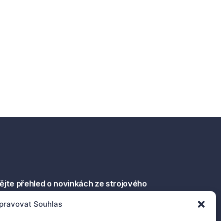
ějte přehled o novinkách ze strojového
dění.
pravovat Souhlas
Chci odebírat