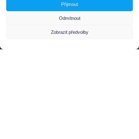
Kontaktujte nás
Přijmout
Back Office
Odmítnout
+420 774 028 485
/
info@amvtechnology.cz
Zobrazit předvolby
Sledujte naše sociální sítě
LinkedIn
/
YouTube
/
Instagram
Mějte přehled o novinkách ze strojového vidění.
Chci odebírat
Souhlasím se zasíláním e-mailů a zpracováním údajů pro
zlepšení obsahu.