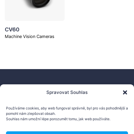
CV60
Machine Vision Cameras
Spravovat Souhlas
AMV Technology s.r.o.
Nádražní 804, 768 24 Hulín
Používáme cookies, aby web fungoval správně, byl pro vás pohodlnější a
Česká republika
pomohl nám zlepšovat obsah.
Souhlas nám umožní lépe porozumět tomu, jak web používáte.