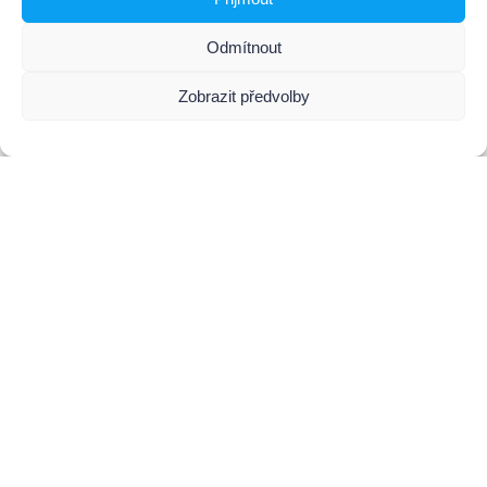
Odmítnout
3D Point Profilers
3D Snapshot Sensors
3D Sensors
3D Sensors
Zobrazit předvolby
AMV Technology s.r.o.
Nádražní 804, 768 24 Hulín
Česká republika