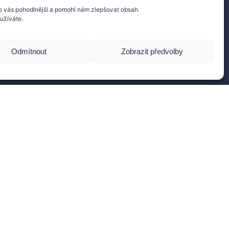
o vás pohodlnější a pomohl nám zlepšovat obsah.
užíváte.
Souhlasím se zasíláním e-mailů a zpracováním
ajů pro zlepšení obsahu.
Odmítnout
Zobrazit předvolby