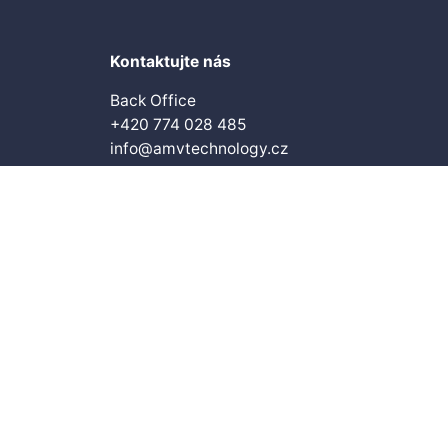
Kontaktujte nás
Back Office
+420 774 028 485
info@amvtechnology.cz
Sledujte naše sociální sítě
LinkedIn
YouTube
Instagram